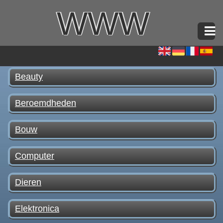
WWW
Beauty
Beroemdheden
Bouw
Computer
Dieren
Elektronica