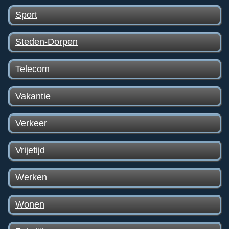
Sport
Steden-Dorpen
Telecom
Vakantie
Verkeer
Vrijetijd
Werken
Wonen