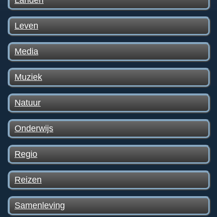
Landen
Leven
Media
Muziek
Natuur
Onderwijs
Regio
Reizen
Samenleving